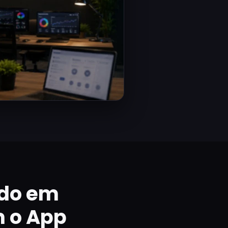
do em
m o App