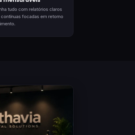
s mensuráveis
a tudo com relatórios claros
 contínuas focadas em retorno
timento.