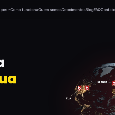
iços
Como funciona
Quem somos
Depoimentos
Blog
FAQ
Contat
a
sua