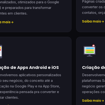
Páginas criad
nalizados, otimizados para o Google
converter os 
) e preparados para transformar
contatos, orç
antes em clientes.
Saiba mais
a mais
ação de Apps Android e iOS
Criação d
nvolvemos aplicativos personalizados
Desenvolvemo
o seu negócio, do conceito até a
plataformas S
cação na Google Play e na App Store,
negócio geren
experiência pensada pra converter e
operações com
izar clientes.
Saiba mais