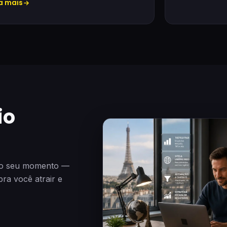
a mais
io
 pro seu momento —
ra você atrair e