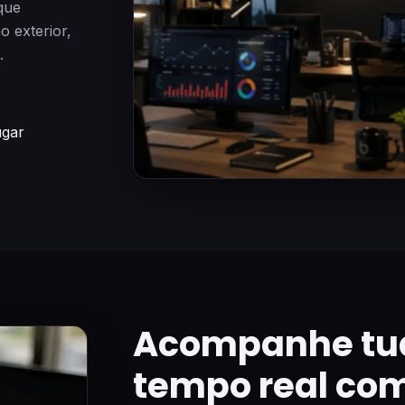
que
 exterior,
.
ugar
Acompanhe tu
tempo real co