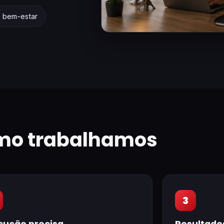
e bem-estar
mo trabalhamos
3