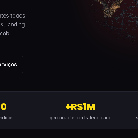
ntes todos
s, landing
 sob
erviços
00
+R$1M
endidos
gerenciados em tráfego pago