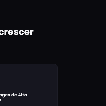
crescer
ages de Alta
o