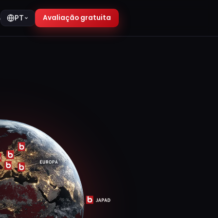
Avaliação gratuita
o
PT